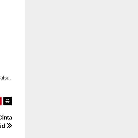
alsu.
Cinta
jid