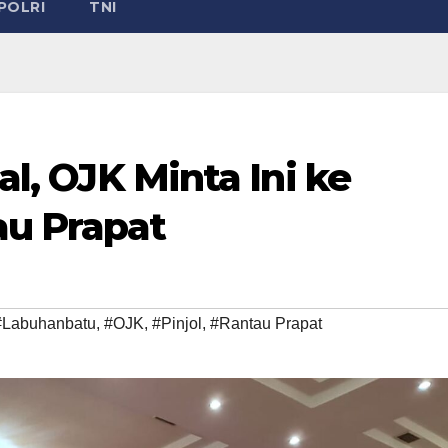
POLRI
TNI
gal, OJK Minta Ini ke
au Prapat
#Labuhanbatu
,
#OJK
,
#Pinjol
,
#Rantau Prapat