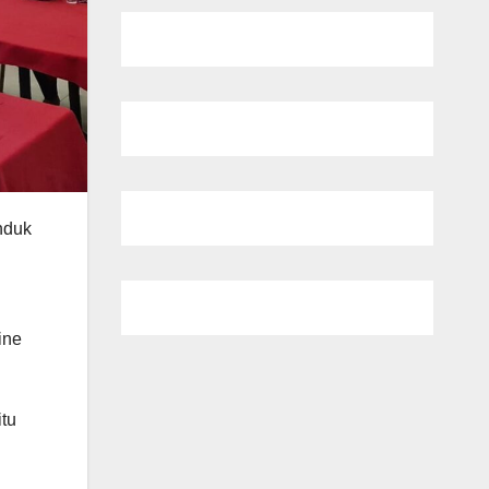
nduk
ine
itu