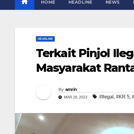
HOME
HEADLINE
NEWS
HEADLINE
Terkait Pinjol Ile
Masyarakat Rant
By
amrin
#Ilegal
,
#KR 5
,
MAR 28, 2023