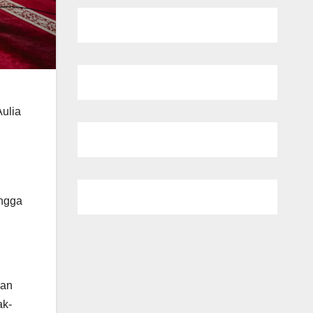
ulia
ingga
dan
ak-