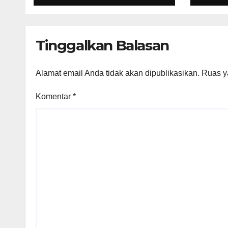
Acar
Muda yang
Berminat di Bidang
Agraria/Pertanahan
Tinggalkan Balasan
dan Tata Ruang
Alamat email Anda tidak akan dipublikasikan.
Ruas y
Komentar
*