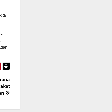
kita
sar
u
adah.
rana
akat
an