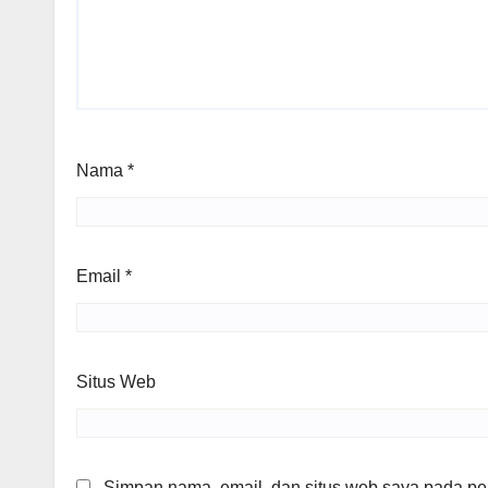
Nama
*
Email
*
Situs Web
Simpan nama, email, dan situs web saya pada per