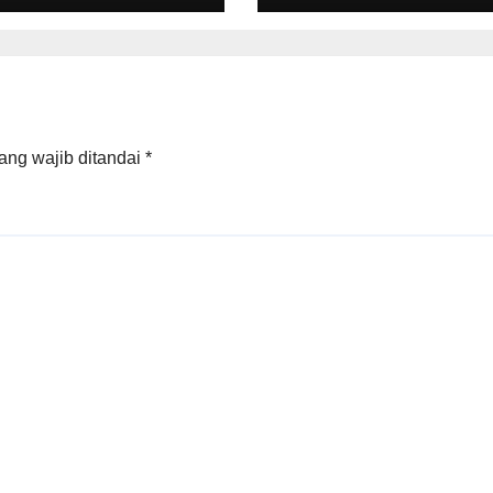
a Agustus 2026
Pelabuhan
Palembang Bar
Tanjung Carat
ang wajib ditandai
*