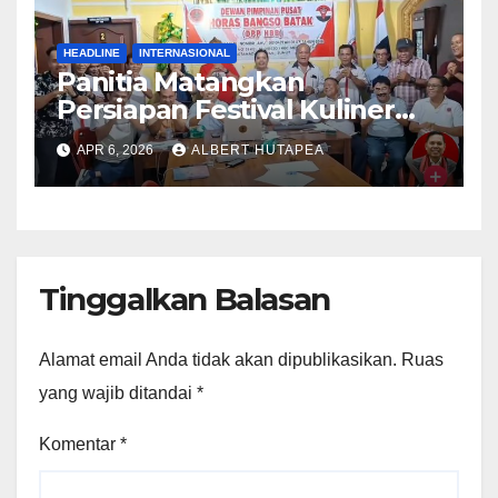
HEADLINE
INTERNASIONAL
Panitia Matangkan
Persiapan Festival Kuliner
Babi Internasional Agustus
APR 6, 2026
ALBERT HUTAPEA
2026
Tinggalkan Balasan
Alamat email Anda tidak akan dipublikasikan.
Ruas
yang wajib ditandai
*
Komentar
*