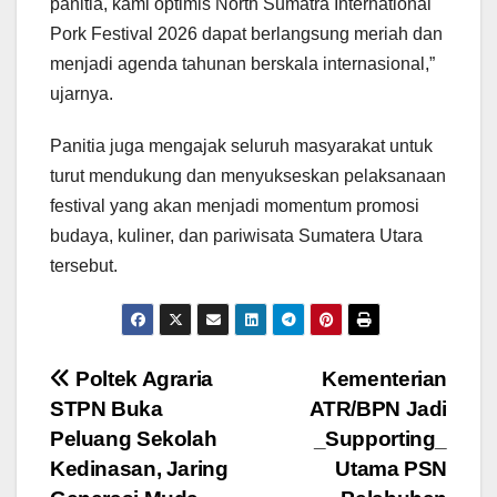
panitia, kami optimis North Sumatra International
Pork Festival 2026 dapat berlangsung meriah dan
menjadi agenda tahunan berskala internasional,”
ujarnya.
Panitia juga mengajak seluruh masyarakat untuk
turut mendukung dan menyukseskan pelaksanaan
festival yang akan menjadi momentum promosi
budaya, kuliner, dan pariwisata Sumatera Utara
tersebut.
Navigasi
Poltek Agraria
Kementerian
STPN Buka
ATR/BPN Jadi
pos
Peluang Sekolah
_Supporting_
Kedinasan, Jaring
Utama PSN