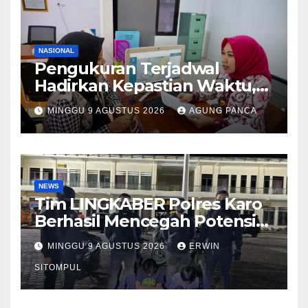
NASIONAL
Pengukuran Terjadwal
Hadirkan Kepastian Waktu,
Masyarakat Tak Perlu Lama
MINGGU 9 AGUSTUS 2026
AGUNG PANCA
Menunggu Layanan
Pertanahan
NEWS
Tim LINGKABER Polres Karo
Berhasil Mencegah Potensi
Tawuran di Berastagi
MINGGU 9 AGUSTUS 2026
ERWIN
SITOMPUL