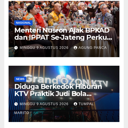
NASIONAL
Menteri Nusron Ajak BPKAD
dan IPPAT Se-Jateng Perkuat
Sinergi Wujudkan
MINGGU 9 AGUSTUS 2026
AGUNG PANCA
Transformasi Layanan
Pertanahan
NEWS
Diduga Berkedok Hiburan
KTV Praktik Judi Bola
Pimpong Beroperasi Terbuka
MINGGU 9 AGUSTUS 2026
TUMPAL
Disungai Panas Kapolda
Tutup mata Tempat Hiburan
MARITO
DiBatam