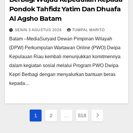
Pondok Tahfidz Yatim Dan Dhuafa
Al Agsho Batam
SENIN 3 AGUSTUS 2026
TUMPAL MARITO
Batam –MediaSuryaid Dewan Pimpinan Wilayah
(DPW) Perkumpulan Wartawan Online (PWO) Dwipa
Kepulauan Riau kembali menunjukkan komitmennya
dalam kegiatan sosial melalui Program PWO Dwipa
Kepri Berbagi dengan menyalurkan bantuan beras
kepada…
Paginasi
1
2
…
518
pos