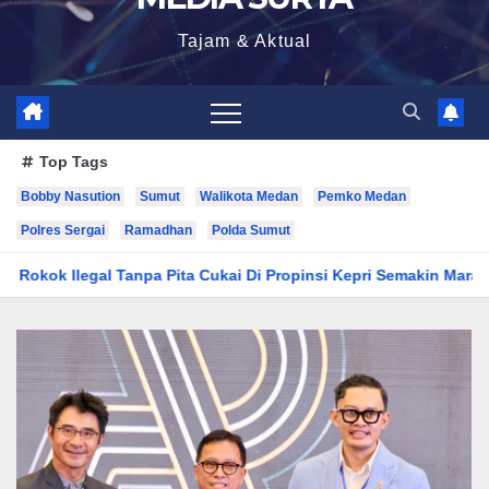
Tajam & Aktual
Top Tags
Bobby Nasution
Sumut
Walikota Medan
Pemko Medan
Polres Sergai
Ramadhan
Polda Sumut
kai Di Propinsi Kepri Semakin Marak
Raih Popular Governmen