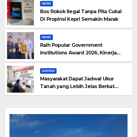
NEWS
Bos Rokok Ilegal Tanpa Pita Cukai
Di Propinsi Kepri Semakin Marak
NEWS
Raih Popular Government
Institutions Award 2026, Kinerja
Komunikasi Publik Kementerian
ATR/BPN Kembali Diakui
DAERAH
Masyarakat Dapat Jadwal Ukur
Tanah yang Lebih Jelas Berkat
Layanan Pengukuran Terjadwal