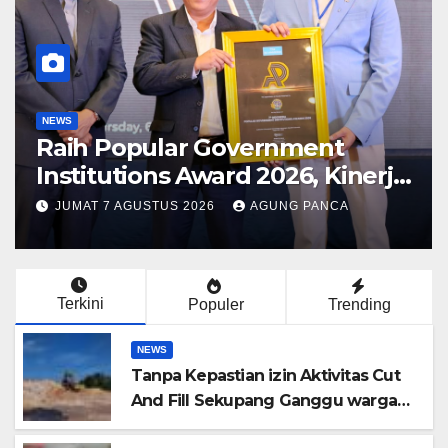
DAERAH
Masyarakat Dapat Jadwal Ukur
Tanah yang Lebih Jelas Berkat
Layanan Pengukuran Terjadwal
KAMIS 6 AGUSTUS 2026
ALBERT HUTAPEA
Terkini
Populer
Trending
NEWS
Tanpa Kepastian izin Aktivitas Cut
And Fill Sekupang Ganggu warga
dan Pengguna jalan