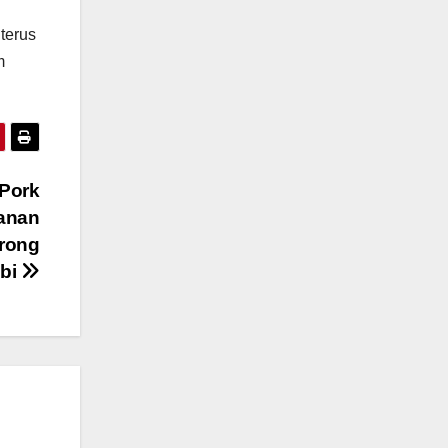
terus
m
 Pork
hanan
rong
abi