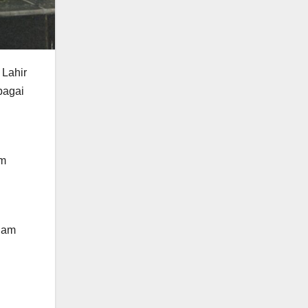
 Lahir
bagai
am
alam