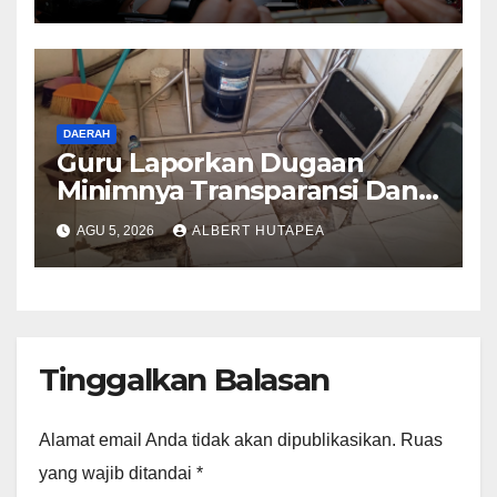
Wujudkan Transformasi
Layanan Pertanahan
DAERAH
Guru Laporkan Dugaan
Minimnya Transparansi Dana
BOS dan SPP di SMKN 14
AGU 5, 2026
ALBERT HUTAPEA
Medan ke DPRD Sumut
Tinggalkan Balasan
Alamat email Anda tidak akan dipublikasikan.
Ruas
yang wajib ditandai
*