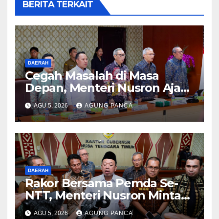
BERITA TERKAIT
DAERAH
Cegah Masalah di Masa
Depan, Menteri Nusron Ajak
Pemda Percepat Sertipikasi
AGU 5, 2026
AGUNG PANCA
Tanah Rumah Ibadah di NTT
DAERAH
Rakor Bersama Pemda Se-
NTT, Menteri Nusron Minta
Dukungan Kepala Daerah
AGU 5, 2026
AGUNG PANCA