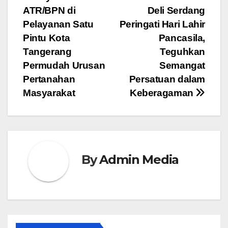
Navigasi
ATR/BPN di
Deli Serdang
pos
Pelayanan Satu
Peringati Hari Lahir
Pintu Kota
Pancasila,
Tangerang
Teguhkan
Permudah Urusan
Semangat
Pertanahan
Persatuan dalam
Masyarakat
Keberagaman
By
Admin Media