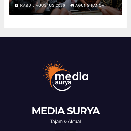
Dukungan Kepala Daerah
RABU 5 AGUSTUS 2026
AGUNG PANCA
Wujudkan Transformasi
Layanan Pertanahan
MEDIA SURYA
Tajam & Aktual