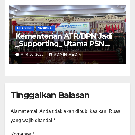
HEADLINE
NASIONAL
Kementerian ATR/BPN Jadi
_Supporting_ Utama PSN
Pelabuhan Palembang Baru
APR 10, 2026
ADMIN MEDIA
Tanjung Carat
Tinggalkan Balasan
Alamat email Anda tidak akan dipublikasikan.
Ruas
yang wajib ditandai
*
Komentar
*