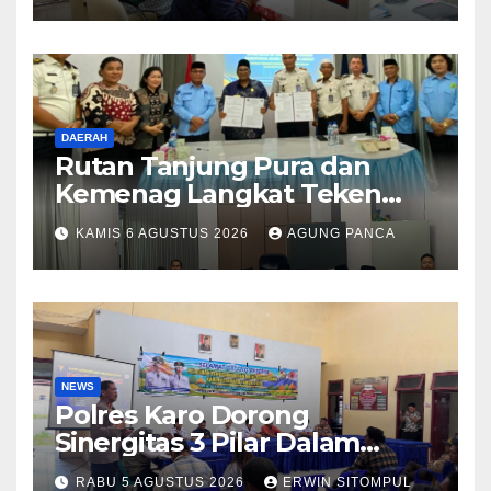
DAERAH
Rutan Tanjung Pura dan
Kemenag Langkat Teken
PKS Pembinaan Kerohanian
KAMIS 6 AGUSTUS 2026
AGUNG PANCA
Warga Binaan
NEWS
Polres Karo Dorong
Sinergitas 3 Pilar Dalam
Pelatihan Pencengahan dan
RABU 5 AGUSTUS 2026
ERWIN SITOMPUL