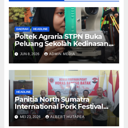
DAERAH
HEADLINE
Poltek Agraria STPN Buka
Peluang Sekolah Kedinasan,
Jaring Generasi Muda yang
JUN 8, 2026
ADMIN MEDIA
Berminat di Bidang
Agraria/Pertanahan dan Tata
Ruang
HEADLINE
Panitia North Sumatra
International Pork Festival
Gelar Rapat Final Persiapan
MEI 23, 2026
ALBERT HUTAPEA
Acara Agustus 2026