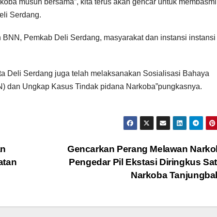
koba musuh bersama”, kita terus akan gencar untuk membasmi
eli Serdang.
an BNN, Pemkab Deli Serdang, masyarakat dan instansi instansi
 Deli Serdang juga telah melaksanakan Sosialisasi Bahaya
N) dan Ungkap Kasus Tindak pidana Narkoba”pungkasnya.
an
Gencarkan Perang Melawan Narkob
atan
Pengedar Pil Ekstasi Diringkus Sa
Narkoba Tanjungba