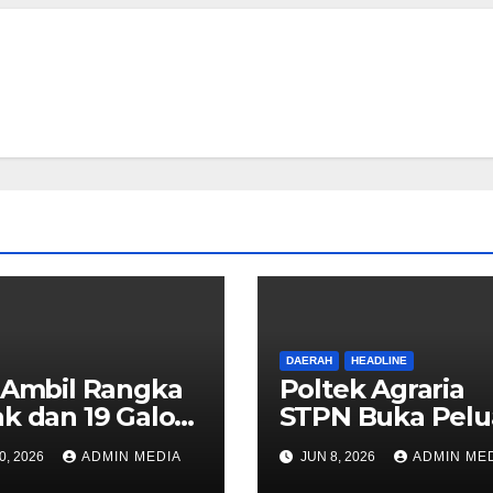
DAERAH
HEADLINE
 Ambil Rangka
Poltek Agraria
k dan 19 Galon
STPN Buka Pel
, Tiga Warga
Sekolah Kedinas
0, 2026
ADMIN MEDIA
JUN 8, 2026
ADMIN ME
an Mengaku
Jaring Generasi