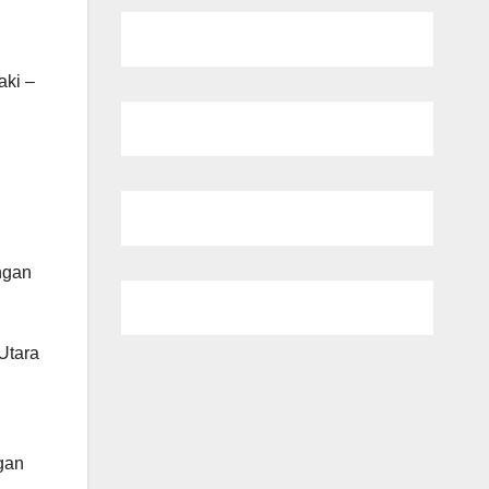
aki –
ngan
Utara
gan