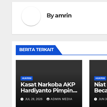
By
amrin
BERITA TERKAIT
HUKRIM
HUKRIM
Kasat Narkoba AKP
Niat
Hardiyanto Pimpin
Beca
Pemberantasan
Aqua
JUL 28, 2026
ADMIN MEDIA
JUN 3
Narkoba, Residivis
Med