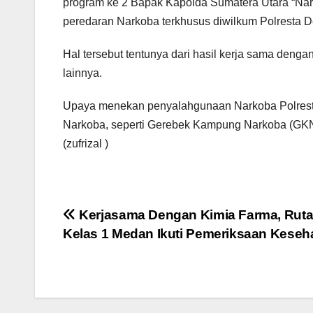
program ke 2 Bapak Kapolda Sumatera Utara “Nar
peredaran Narkoba terkhusus diwilkum Polresta D
Hal tersebut tentunya dari hasil kerja sama deng
lainnya.
Upaya menekan penyalahgunaan Narkoba Polresta
Narkoba, seperti Gerebek Kampung Narkoba (GK
(zufrizal )
Navigasi
Kerjasama Dengan Kimia Farma, Rut
Kelas 1 Medan Ikuti Pemeriksaan Keseh
pos