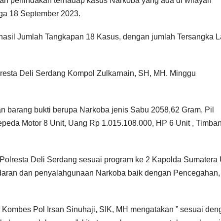
 penindakan terhadap kasus Narkoba yang ada di wilayah
ga 18 September 2023.
hasil Jumlah Tangkapan 18 Kasus, dengan jumlah Tersangka L
lresta Deli Serdang Kompol Zulkarnain, SH, MH. Minggu
 barang bukti berupa Narkoba jenis Sabu 2058,62 Gram, Pil
 Sepeda Motor 8 Unit, Uang Rp 1.015.108.000, HP 6 Unit , Timba
 Polresta Deli Serdang sesuai program ke 2 Kapolda Sumatera 
aran dan penyalahgunaan Narkoba baik dengan Pencegahan,
 Kombes Pol Irsan Sinuhaji, SIK, MH mengatakan ” sesuai den