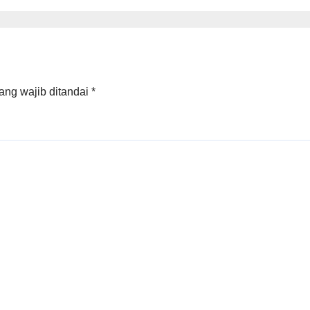
iaya di Kantor
Muda yang
IP
Berminat di Bid
Agraria/Pertana
dan Tata Ruang
ang wajib ditandai
*