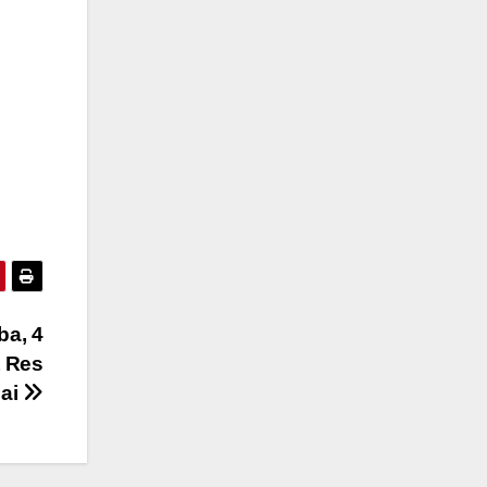
a, 4
t Res
lai