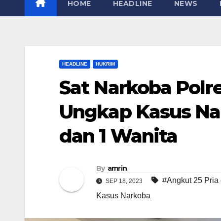
HOME
HEADLINE
NEWS
HEADLINE
HUKRIM
Sat Narkoba Polr
Ungkap Kasus Nar
dan 1 Wanita
By
amrin
#Angkut 25 Pria
SEP 18, 2023
Kasus Narkoba