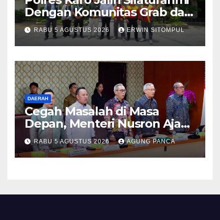
Dengan Komunitas Grab dan
Giseh, Perkuat Sinergi Jaga
RABU 5 AGUSTUS 2026
ERWIN SITOMPUL
Kamtibmas Jelang HUT RI
ke-81
DAERAH
Cegah Masalah di Masa
Depan, Menteri Nusron Ajak
Pemda Percepat Sertipikasi
RABU 5 AGUSTUS 2026
AGUNG PANCA
Tanah Rumah Ibadah di NTT