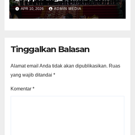
Pelabuhan Palembang Baru
APR 10, 2026
ADMIN MEDIA
Tanjung Carat
Tinggalkan Balasan
Alamat email Anda tidak akan dipublikasikan.
Ruas
yang wajib ditandai
*
Komentar
*