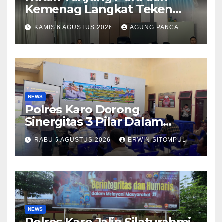
Kemenag Langkat Teken
PKS Pembinaan Kerohanian
KAMIS 6 AGUSTUS 2026
AGUNG PANCA
Warga Binaan
NEWS
Polres Karo Dorong
Sinergitas 3 Pilar Dalam
Pelatihan Pencengahan dan
RABU 5 AGUSTUS 2026
ERWIN SITOMPUL
Mitigasi Bencana Tahun 2026
NEWS
Polres Karo Jalin Silaturahmi