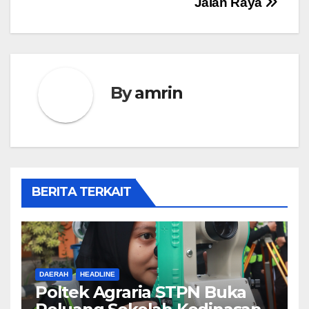
Jalan Raya
By
amrin
BERITA TERKAIT
DAERAH
HEADLINE
Poltek Agraria STPN Buka