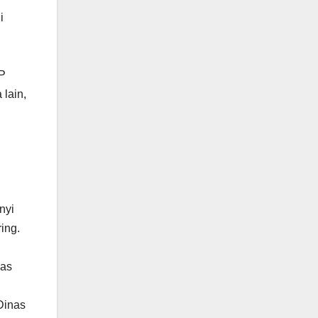
i
KP
 lain,
nyi
ing.
mas
Dinas