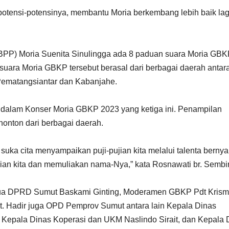
potensi-potensinya, membantu Moria berkembang lebih baik lag
BPP) Moria Suenita Sinulingga ada 8 paduan suara Moria GB
suara Moria GBKP tersebut berasal dari berbagai daerah antara
 Pematangsiantar dan Kabanjahe.
at dalam Konser Moria GBKP 2023 yang ketiga ini. Penampilan
nonton dari berbagai daerah.
 suka cita menyampaikan puji-pujian kita melalui talenta bernya
ian kita dan memuliakan nama-Nya,” kata Rosnawati br. Sembir
etua DPRD Sumut Baskami Ginting, Moderamen GBKP Pdt Kris
t. Hadir juga OPD Pemprov Sumut antara lain Kepala Dinas
, Kepala Dinas Koperasi dan UKM Naslindo Sirait, dan Kepala 