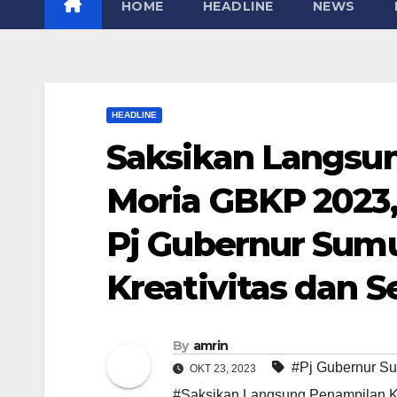
HOME
HEADLINE
NEWS
HEADLINE
Saksikan Langsu
Moria GBKP 2023
Pj Gubernur Sum
Kreativitas dan 
By
amrin
#Pj Gubernur Su
OKT 23, 2023
#Saksikan Langsung Penampilan 