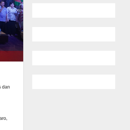
s dan
aro,