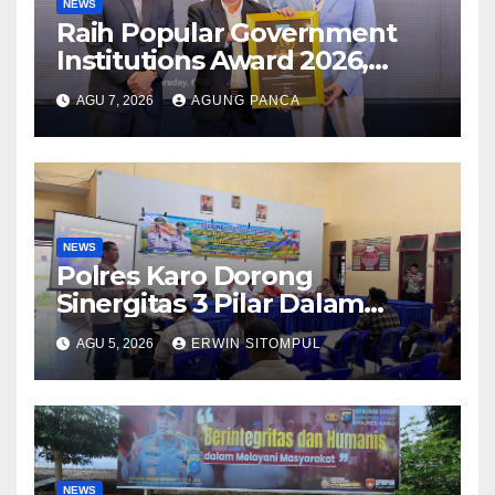
NEWS
Raih Popular Government
Institutions Award 2026,
Kinerja Komunikasi Publik
AGU 7, 2026
AGUNG PANCA
Kementerian ATR/BPN
Kembali Diakui
NEWS
Polres Karo Dorong
Sinergitas 3 Pilar Dalam
Pelatihan Pencengahan dan
AGU 5, 2026
ERWIN SITOMPUL
Mitigasi Bencana Tahun 2026
NEWS