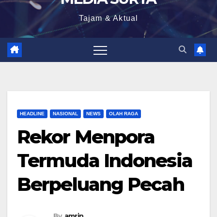
Tajam & Aktual
HEADLINE
NASIONAL
NEWS
OLAH RAGA
Rekor Menpora
Termuda Indonesia
Berpeluang Pecah
By
amrin