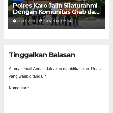
Polres Karo Jalin Silaturahmi
Dengan Komunitas Grab dan
Giseh, Perkuat Sinergi Jaga
AGU 5, 2026
ERWIN SITOMPUL
Kamtibmas Jelang HUT RI
ke-81
Tinggalkan Balasan
Alamat email Anda tidak akan dipublikasikan.
Ruas
yang wajib ditandai
*
Komentar
*