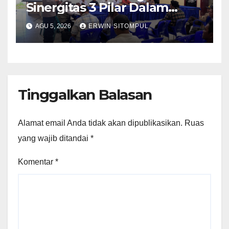
Sinergitas 3 Pilar Dalam
Pelatihan Pencengahan dan
AGU 5, 2026
ERWIN SITOMPUL
Mitigasi Bencana Tahun 2026
Tinggalkan Balasan
Alamat email Anda tidak akan dipublikasikan.
Ruas
yang wajib ditandai
*
Komentar
*