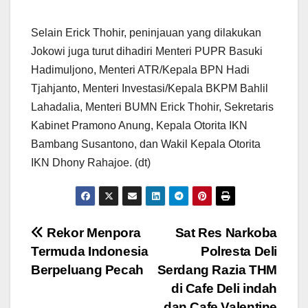
Selain Erick Thohir, peninjauan yang dilakukan
Jokowi juga turut dihadiri Menteri PUPR Basuki
Hadimuljono, Menteri ATR/Kepala BPN Hadi
Tjahjanto, Menteri Investasi/Kepala BKPM Bahlil
Lahadalia, Menteri BUMN Erick Thohir, Sekretaris
Kabinet Pramono Anung, Kepala Otorita IKN
Bambang Susantono, dan Wakil Kepala Otorita
IKN Dhony Rahajoe. (dt)
Navigasi
Rekor Menpora
Sat Res Narkoba
Termuda Indonesia
Polresta Deli
pos
Berpeluang Pecah
Serdang Razia THM
di Cafe Deli indah
dan Cafe Valentine