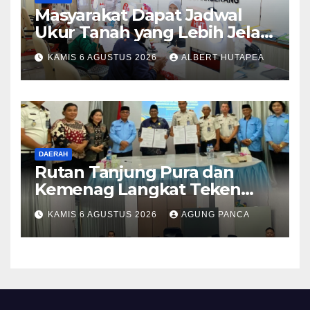
Masyarakat Dapat Jadwal
Ukur Tanah yang Lebih Jelas
Berkat Layanan Pengukuran
KAMIS 6 AGUSTUS 2026
ALBERT HUTAPEA
Terjadwal
DAERAH
Rutan Tanjung Pura dan
Kemenag Langkat Teken
PKS Pembinaan Kerohanian
KAMIS 6 AGUSTUS 2026
AGUNG PANCA
Warga Binaan