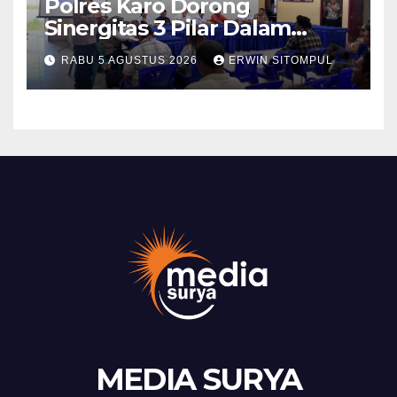
Polres Karo Dorong
Sinergitas 3 Pilar Dalam
Pelatihan Pencengahan dan
RABU 5 AGUSTUS 2026
ERWIN SITOMPUL
Mitigasi Bencana Tahun 2026
MEDIA SURYA