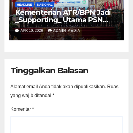
HEADLINE
NASIONAL
Kementerian ATR/BPN Jadi
_Supporting_ Utama PSN
Pelabuhan Palembang Baru
APR 10, 2026
ADMIN MEDIA
Tanjung Carat
Tinggalkan Balasan
Alamat email Anda tidak akan dipublikasikan.
Ruas
yang wajib ditandai
*
Komentar
*