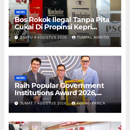
NEWS
Bos Rokok Ilegal Tanpa Pita
Cukai Di Propinsi Kepri
Semakin Marak
SABTU 8 AGUSTUS 2026
TUMPAL MARITO
NEWS
Raih Popular Government
Institutions Award 2026,
Kinerja Komunikasi Publik
JUMAT 7 AGUSTUS 2026
AGUNG PANCA
Kementerian ATR/BPN
Kembali Diakui