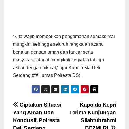
“Kita wajib memberikan pengamanan semaksimal
mungkin, sehingga seluruh rangkaian acara
berjalan dengan aman dan lancar serta
masyarakat dapat mengikuti kegiatan tabligh
akbar dengan hikmat,” ujar Kapolresta Deli
Serdang.(##Humas Polresta DS).
Navigasi
Ciptakan Situasi
Kapolda Kepri
Yang Aman Dan
Terima Kunjungan
pos
Kondusif, Polresta
Silahtuhrahmi
Deli Serdang
BP2MI RI.