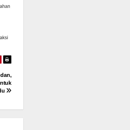
bahan
aksi
edan,
untuk
du