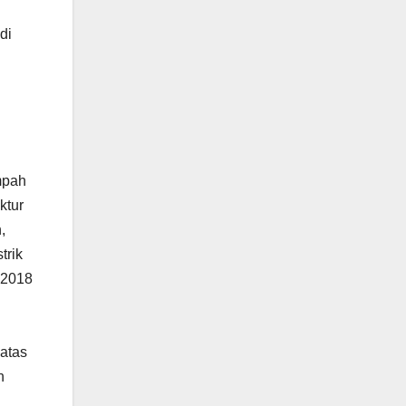
di
mpah
ktur
,
trik
 2018
batas
n