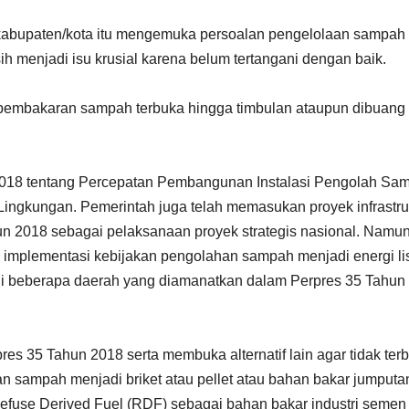
n kabupaten/kota itu mengemuka persoalan pengelolaan sampah 
h menjadi isu krusial karena belum tertangani dengan baik.
 pembakaran sampah terbuka hingga timbulan ataupun dibuang
 2018 tentang Percepatan Pembangunan Instalasi Pengolah Sa
Lingkungan. Pemerintah juga telah memasukan proyek infrastru
n 2018 sebagai pelaksanaan proyek strategis nasional. Namun
implementasi kebijakan pengolahan sampah menjadi energi lis
 di beberapa daerah yang diamanatkan dalam Perpres 35 Tahun
s 35 Tahun 2018 serta membuka alternatif lain agar tidak ter
n sampah menjadi briket atau pellet atau bahan bakar jumputa
Refuse Derived Fuel (RDF) sebagai bahan bakar industri semen