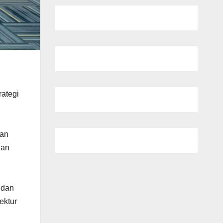
ategi
aan
han
 dan
ektur