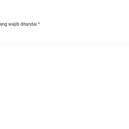
Tanjung Carat
ang wajib ditandai
*