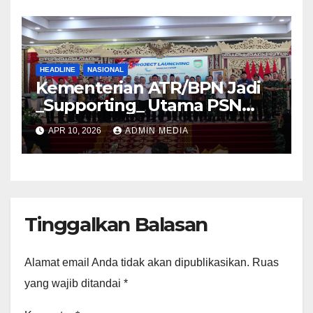
HEADLINE
NASIONAL
Kementerian ATR/BPN Jadi
_Supporting_ Utama PSN
Pelabuhan Palembang Baru
APR 10, 2026
ADMIN MEDIA
Tanjung Carat
Tinggalkan Balasan
Alamat email Anda tidak akan dipublikasikan.
Ruas
yang wajib ditandai
*