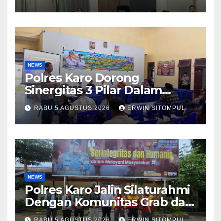
Warga Binaan
NEWS
Polres Karo Dorong
Sinergitas 3 Pilar Dalam
Pelatihan Pencengahan dan
RABU 5 AGUSTUS 2026
ERWIN SITOMPUL
Mitigasi Bencana Tahun 2026
NEWS
Polres Karo Jalin Silaturahmi
Dengan Komunitas Grab dan
Giseh, Perkuat Sinergi Jaga
RABU 5 AGUSTUS 2026
ERWIN SITOMPUL