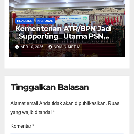
HEADLINE
NASIONAL
Kementerian ATR/BPN Jadi
_Supporting_ Utama PSN
Pelabuhan Palembang Baru
APR 10, 2026
ADMIN MEDIA
Tanjung Carat
Tinggalkan Balasan
Alamat email Anda tidak akan dipublikasikan.
Ruas
yang wajib ditandai
*
Komentar
*