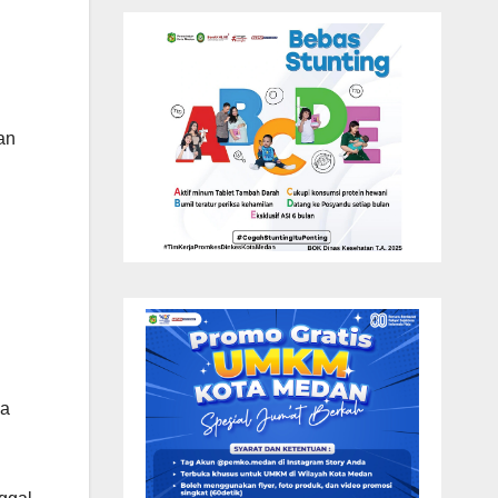
an
ga