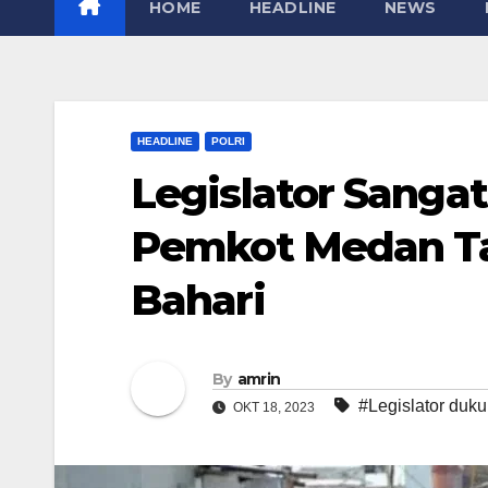
HOME
HEADLINE
NEWS
HEADLINE
POLRI
Legislator Sang
Pemkot Medan T
Bahari
By
amrin
#Legislator duk
OKT 18, 2023