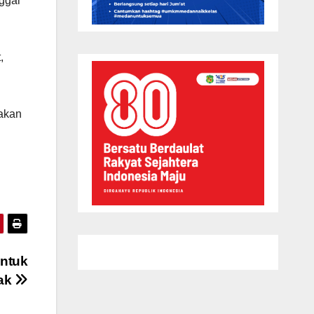
ggal
,
akan
Untuk
jak