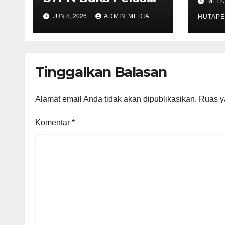
MEI 2
Fest
Sekolah Kedinasan,
JUN 8, 2026
ADMIN MEDIA
Fina
HUTAPE
Jaring Generasi
Acar
Muda yang
Berminat di Bidang
Agraria/Pertanahan
Tinggalkan Balasan
dan Tata Ruang
Alamat email Anda tidak akan dipublikasikan.
Ruas y
Komentar
*