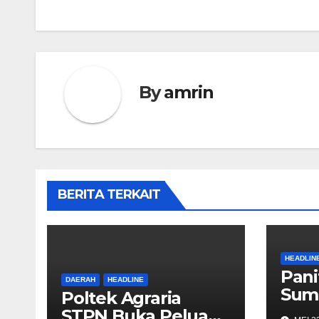
By
amrin
BERITA TERKAIT
HEADLIN
Pani
DAERAH
HEADLINE
Sum
Poltek Agraria
Inte
STPN Buka Peluang