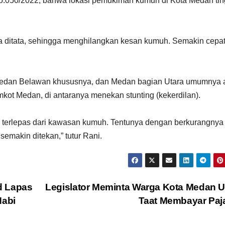
o.050/2022, bahwa lokasi pemukiman kumuh di Kota Medan tin
a ditata, sehingga menghilangkan kesan kumuh. Semakin cepat
i Medan Belawan khususnya, dan Medan bagian Utara umumnya 
kot Medan, di antaranya menekan stunting (kekerdilan).
k terlepas dari kawasan kumuh. Tentunya dengan berkurangnya
emakin ditekan,” tutur Rani.
d Lapas
Legislator Meminta Warga Kota Medan 
Nabi
Taat Membayar Pa