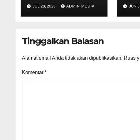
Pemberantasan
Aqua
JUL 28, 2026
ADMIN MEDIA
JUN 3
Narkoba, Residivis
Med
Marbau Kembali
Dian
Masuk Bui
PT C
Tinggalkan Balasan
Alamat email Anda tidak akan dipublikasikan.
Ruas y
Komentar
*