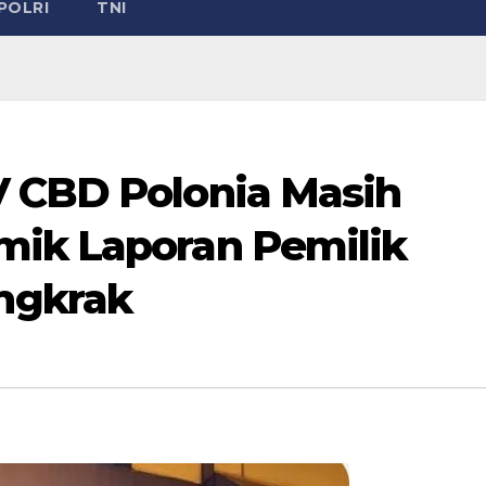
POLRI
TNI
V CBD Polonia Masih
mik Laporan Pemilik
ngkrak