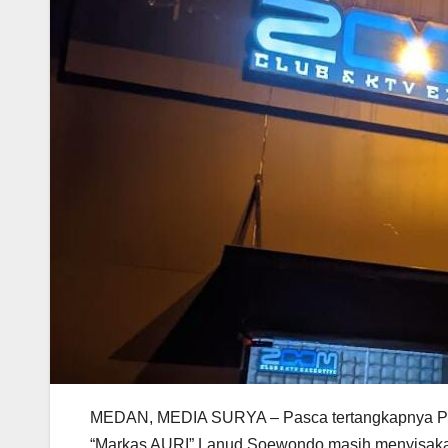
MEDAN, MEDIA SURYA – Pasca tertangkapnya Pen
“Markas AURI” Lanud Soewondo masih menyisakan