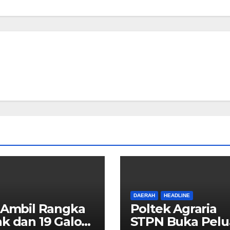
DAERAH
HEADLINE
 Ambil Rangka
Poltek Agraria
k dan 19 Galon
STPN Buka Pel