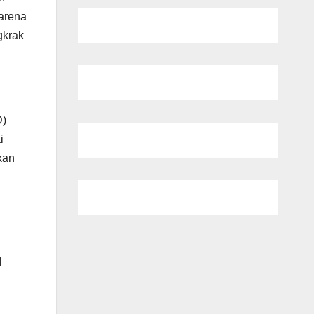
karena
gkrak
D)
i
kan
l