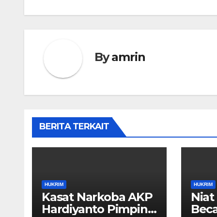
By
amrin
BERITA TERKAIT
HUKRIM
HUKRIM
Kasat Narkoba AKP
Niat
Hardiyanto Pimpin
Beca