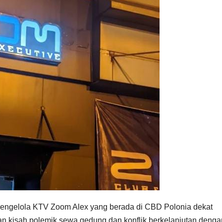
gelola KTV Zoom Alex yang berada di CBD Polonia dekat
 kisah polemik sewa gedung dan konflik berkelanjutan denga