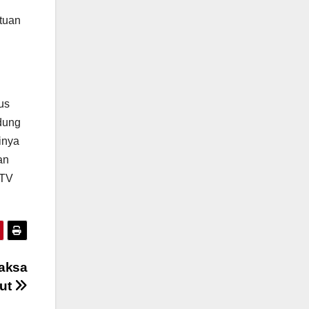
tuan
us
dung
inya
an
KTV
Jaksa
mut