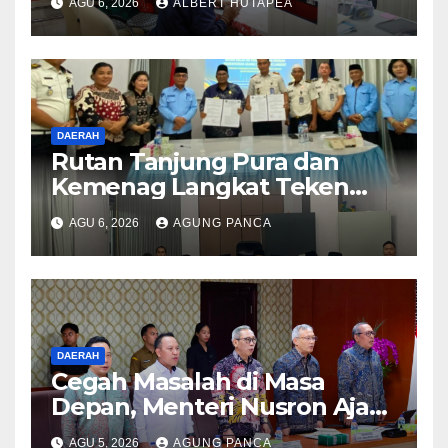
AGU 6, 2026
ALBERT HUTAPEA
Terjadwal
DAERAH
Rutan Tanjung Pura dan
Kemenag Langkat Teken
PKS Pembinaan Kerohanian
AGU 6, 2026
AGUNG PANCA
Warga Binaan
DAERAH
Cegah Masalah di Masa
Depan, Menteri Nusron Ajak
Pemda Percepat Sertipikasi
AGU 5, 2026
AGUNG PANCA