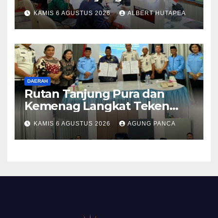
Berkat Layanan Pengukuran
KAMIS 6 AGUSTUS 2026
ALBERT HUTAPEA
Terjadwal
DAERAH
Rutan Tanjung Pura dan
Kemenag Langkat Teken
PKS Pembinaan Kerohanian
KAMIS 6 AGUSTUS 2026
AGUNG PANCA
Warga Binaan