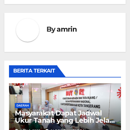
By
amrin
BERITA TERKAIT
DAERAH
Masyarakat Dapat Jadwal
Ukur Tanah yang Lebih Jelas
Berkat Layanan Pengukuran