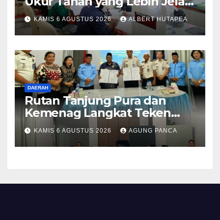
Ukur Tanah yang Lebih Jelas
Berkat Layanan Pengukuran
KAMIS 6 AGUSTUS 2026
ALBERT HUTAPEA
Terjadwal
DAERAH
Rutan Tanjung Pura dan
Kemenag Langkat Teken
PKS Pembinaan Kerohanian
KAMIS 6 AGUSTUS 2026
AGUNG PANCA
Warga Binaan