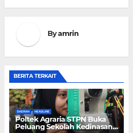
By
amrin
BERITA TERKAIT
DAERAH
HEADLINE
Poltek Agraria STPN Buka
Peluang Sekolah Kedinasan,