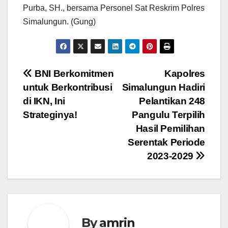
Purba, SH., bersama Personel Sat Reskrim Polres
Simalungun. (Gung)
Navigasi
BNI Berkomitmen
Kapolres
untuk Berkontribusi
Simalungun Hadiri
pos
di IKN, Ini
Pelantikan 248
Strateginya!
Pangulu Terpilih
Hasil Pemilihan
Serentak Periode
2023-2029
By
amrin