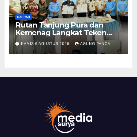
DAERAH
Rutan Tanjung Pura dan
Kemenag Langkat Teken
PKS Pembinaan Kerohanian
KAMIS 6 AGUSTUS 2026
AGUNG PANCA
Warga Binaan