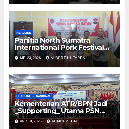
Agraria/Pertanahan dan Tata
Ruang
HEADLINE
Panitia North Sumatra
International Pork Festival
Gelar Rapat Final Persiapan
MEI 23, 2026
ALBERT HUTAPEA
Acara Agustus 2026
HEADLINE
NASIONAL
Kementerian ATR/BPN Jadi
_Supporting_ Utama PSN
Pelabuhan Palembang Baru
APR 10, 2026
ADMIN MEDIA
Tanjung Carat