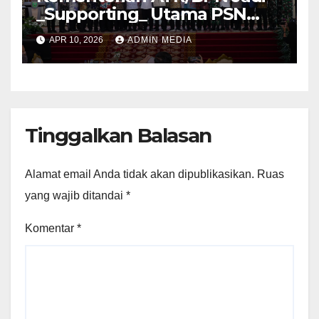
_Supporting_ Utama PSN
Pelabuhan Palembang Baru
APR 10, 2026
ADMIN MEDIA
Tanjung Carat
Tinggalkan Balasan
Alamat email Anda tidak akan dipublikasikan.
Ruas
yang wajib ditandai
*
Komentar
*