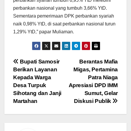
perbankan syariah tumbuh 6,95% YtD melebihi
perbankan nasional yang tumbuh 3,66% YtD.
Sementara pemerimaan DPK perbankan syariah
naik 0,98% YtD, di saat perbankan nasional turun
1,29% YtD,” papar Muliaman.
Navigasi
Bupati Samosir
Berantas Mafia
Berikan Layanan
Migas, Pertamina
pos
Kepada Warga
Patra Niaga
Desa Turpuk
Apresiasi DPD IMM
Sihotang dan Janji
Sumut, Gelar
Martahan
Diskusi Publik