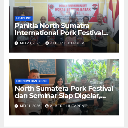
HEADLINE
Panitia North Sumatra
International Pork Festival
Gelar Rapat Final Persiapan
MEI 23, 2026
ALBERT HUTAPEA
Acara Agustus 2026
EKONOMI DAN BISNIS
North Sumatera Pork Festival
dan Seminar Siap Digelar,
Panitia Ajak Pelaku Usaha
MEI 11, 2026
ALBERT HUTAPEA
Kuliner dan Peternakan Babi
Berpartisipasi