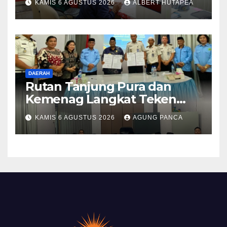
KAMIS 6 AGUSTUS 2026
ALBERT HUTAPEA
Terjadwal
DAERAH
Rutan Tanjung Pura dan
Kemenag Langkat Teken
PKS Pembinaan Kerohanian
KAMIS 6 AGUSTUS 2026
AGUNG PANCA
Warga Binaan