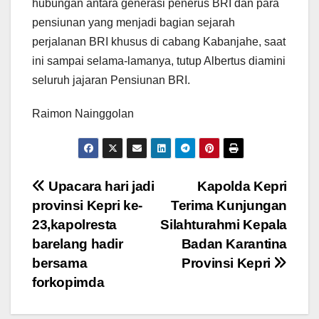
hubungan antara generasi penerus BRI dan para
pensiunan yang menjadi bagian sejarah
perjalanan BRI khusus di cabang Kabanjahe, saat
ini sampai selama-lamanya, tutup Albertus diamini
seluruh jajaran Pensiunan BRI.
Raimon Nainggolan
Navigasi
Upacara hari jadi
Kapolda Kepri
provinsi Kepri ke-
Terima Kunjungan
pos
23,kapolresta
Silahturahmi Kepala
barelang hadir
Badan Karantina
bersama
Provinsi Kepri
forkopimda