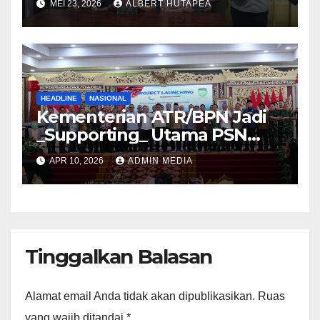
MEI 23, 2026
ALBERT HUTAPEA
Acara Agustus 2026
HEADLINE
NASIONAL
Kementerian ATR/BPN Jadi
_Supporting_ Utama PSN
Pelabuhan Palembang Baru
APR 10, 2026
ADMIN MEDIA
Tanjung Carat
Tinggalkan Balasan
Alamat email Anda tidak akan dipublikasikan.
Ruas
yang wajib ditandai
*