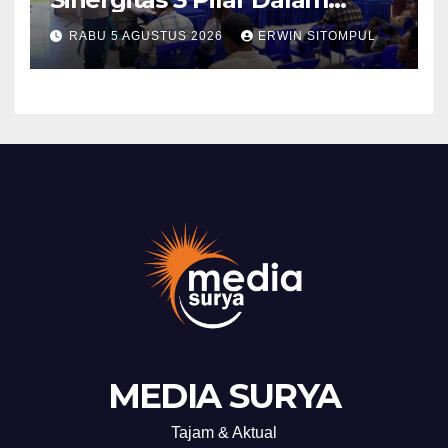
Pelatihan Pencengahan dan
RABU 5 AGUSTUS 2026
ERWIN SITOMPUL
Mitigasi Bencana Tahun 2026
MEDIA SURYA
Tajam & Aktual