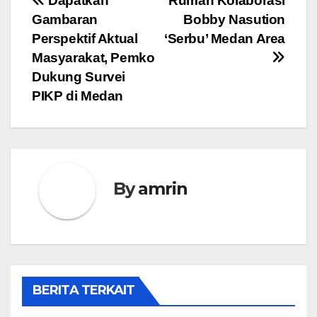
Navigasi
Dapatkan
Rumah Kolaborasi
Gambaran
Bobby Nasution
pos
Perspektif Aktual
‘Serbu’ Medan Area
Masyarakat, Pemko
Dukung Survei
PIKP di Medan
By
amrin
BERITA TERKAIT