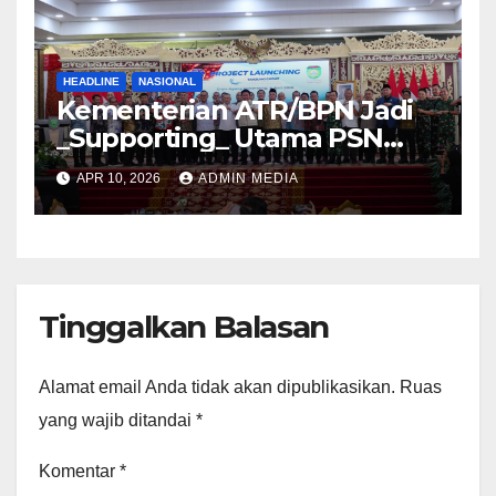
HEADLINE
NASIONAL
Kementerian ATR/BPN Jadi
_Supporting_ Utama PSN
Pelabuhan Palembang Baru
APR 10, 2026
ADMIN MEDIA
Tanjung Carat
Tinggalkan Balasan
Alamat email Anda tidak akan dipublikasikan.
Ruas
yang wajib ditandai
*
Komentar
*