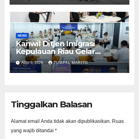
ke-81
NEWS
Kanwil Ditjen Imigrasi
Kepulauan Riau Gelar
Evauasi Capai Kinerja
AGU 5, 2026
TUMPAL MARITO
Triwulan II Tahun 2026
Tinggalkan Balasan
Alamat email Anda tidak akan dipublikasikan.
Ruas
yang wajib ditandai
*