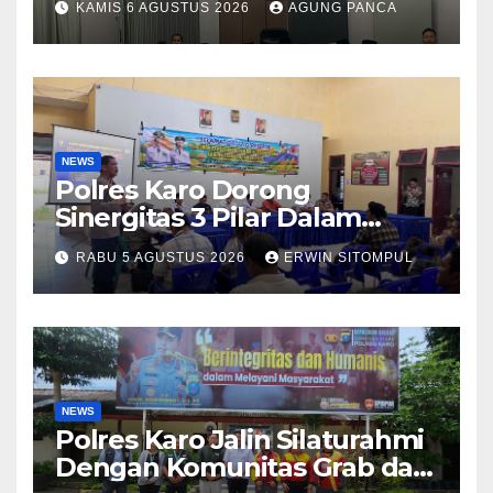
KAMIS 6 AGUSTUS 2026
AGUNG PANCA
Warga Binaan
NEWS
Polres Karo Dorong
Sinergitas 3 Pilar Dalam
Pelatihan Pencengahan dan
RABU 5 AGUSTUS 2026
ERWIN SITOMPUL
Mitigasi Bencana Tahun 2026
NEWS
Polres Karo Jalin Silaturahmi
Dengan Komunitas Grab dan