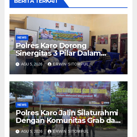
BERITA TERKAIT
NEWS
Polres Karo Dorong
Sinergitas 3 Pilar Dalam
Pelatihan Pencengahan dan
AGU 5, 2026
ERWIN SITOMPUL
Mitigasi Bencana Tahun 2026
NEWS
Polres Karo Jalin Silaturahmi
Dengan Komunitas Grab dan
Giseh, Perkuat Sinergi Jaga
AGU 5, 2026
ERWIN SITOMPUL
Kamtibmas Jelang HUT RI