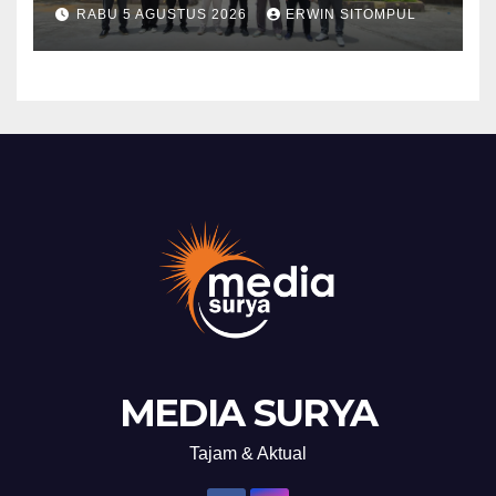
Giseh, Perkuat Sinergi Jaga
RABU 5 AGUSTUS 2026
ERWIN SITOMPUL
Kamtibmas Jelang HUT RI
ke-81
MEDIA SURYA
Tajam & Aktual