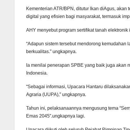
Kementerian ATR/BPN, ditutur lkan diAgus, akan 
digital yang efisien bagi masyarakat, termasuk impl
AHY menyebut program sertifikat tanah elektronik
“Adapun sistem tersebut mendorong kemudahan lay
berkualitas.” ungkapnya.
Ia menilai penerapan SPBE yang baik juga akan m
Indonesia.
“Sebagai informasi, Upacara Hantaru dilaksanaka
Agraria (UUPA),” ungkapnya.
Tahun ini, pelaksanaannya mengusung tema “Sem
Emas 2045”.ungkapnya lagi.
Upacara diikuti oleh seluruh Pejabat Pimpinan 