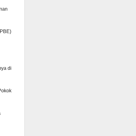
anan
(SPBE)
ya di
Pokok
a