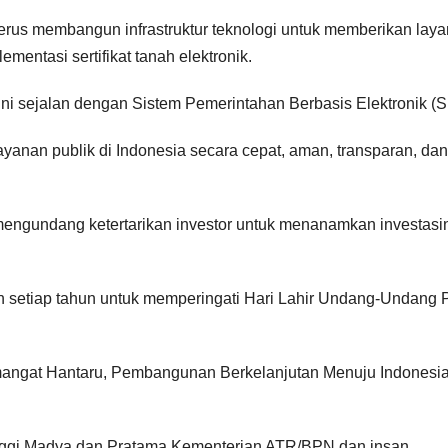
terus membangun infrastruktur teknologi untuk memberikan lay
ementasi sertifikat tanah elektronik.
 ini sejalan dengan Sistem Pemerintahan Berbasis Elektronik 
anan publik di Indonesia secara cepat, aman, transparan, dan
engundang ketertarikan investor untuk menanamkan investasin
n setiap tahun untuk memperingati Hari Lahir Undang-Undang 
angat Hantaru, Pembangunan Berkelanjutan Menuju Indonesi
Tinggi Madya dan Pratama Kementerian ATR/BPN dan insan