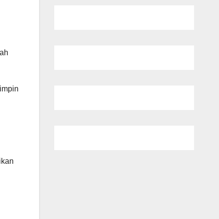
nah
impin
ikan