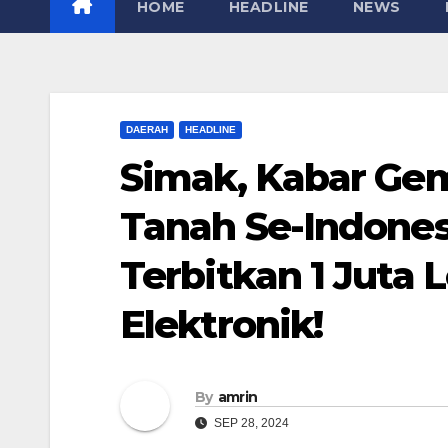
HOME
HEADLINE
NEWS
DAERAH
HEADLINE
Simak, Kabar Gem
Tanah Se-Indone
Terbitkan 1 Juta 
Elektronik!
By
amrin
SEP 28, 2024