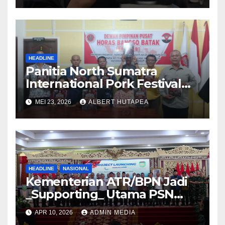
Agraria/Pertanahan dan Tata
Ruang
HEADLINE
Panitia North Sumatra
International Pork Festival
Gelar Rapat Final Persiapan
MEI 23, 2026
ALBERT HUTAPEA
Acara Agustus 2026
HEADLINE
NASIONAL
Kementerian ATR/BPN Jadi
_Supporting_ Utama PSN
Pelabuhan Palembang Baru
APR 10, 2026
ADMIN MEDIA
Tanjung Carat