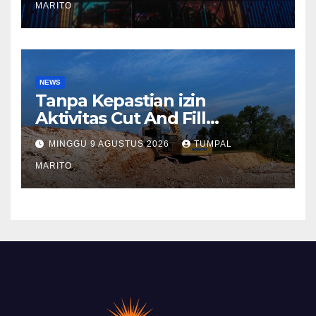
Tutup mata Tempat Hiburan
MARITO
DiBatam
NEWS
Tanpa Kepastian izin
Aktivitas Cut And Fill
Sekupang Ganggu warga
MINGGU 9 AGUSTUS 2026
TUMPAL
dan Pengguna jalan
MARITO