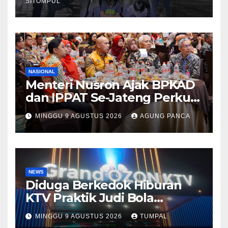
SITOMPUL
NASIONAL
Menteri Nusron Ajak BPKAD
dan IPPAT Se-Jateng Perkuat
Sinergi Wujudkan
MINGGU 9 AGUSTUS 2026
AGUNG PANCA
Transformasi Layanan
Pertanahan
NEWS
Diduga Berkedok Hiburan
KTV Praktik Judi Bola
Pimpong Beroperasi Terbuka
MINGGU 9 AGUSTUS 2026
TUMPAL
Disungai Panas Kapolda