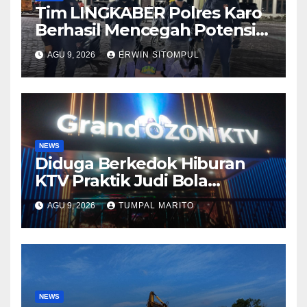
Tim LINGKABER Polres Karo
Berhasil Mencegah Potensi
Tawuran di Berastagi
AGU 9, 2026
ERWIN SITOMPUL
NEWS
Diduga Berkedok Hiburan
KTV Praktik Judi Bola
Pimpong Beroperasi
AGU 9, 2026
TUMPAL MARITO
Terbuka Disungai Panas
Kapolda Tutup mata Tempat
Hiburan DiBatam
NEWS