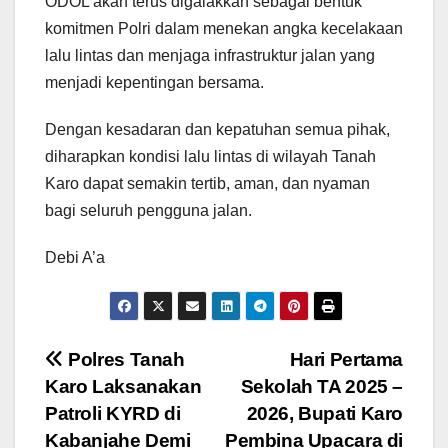
ODOL akan terus digalakkan sebagai bentuk
komitmen Polri dalam menekan angka kecelakaan
lalu lintas dan menjaga infrastruktur jalan yang
menjadi kepentingan bersama.
Dengan kesadaran dan kepatuhan semua pihak,
diharapkan kondisi lalu lintas di wilayah Tanah
Karo dapat semakin tertib, aman, dan nyaman
bagi seluruh pengguna jalan.
Debi A’a
Navigasi
Polres Tanah
Hari Pertama
Karo Laksanakan
Sekolah TA 2025 –
pos
Patroli KYRD di
2026, Bupati Karo
Kabanjahe Demi
Pembina Upacara di