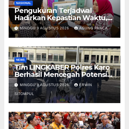
NASIONAL
Pengukuran Terjadwal
Hadirkan Kepastian Waktu,
Masyarakat Tak Perlu Lama
MINGGU 9 AGUSTUS 2026
AGUNG PANCA
Menunggu Layanan
Pertanahan
NEWS
Tim LINGKABER Polres Karo
Berhasil Mencegah Potensi
Tawuran di Berastagi
MINGGU 9 AGUSTUS 2026
ERWIN
SITOMPUL