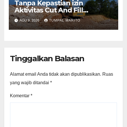
Tanpa Kepastian izin
Aktivitas Cut And Fill
Sekupang Ganggu warga
AGU 9, 2026
TUMPAL MARITO
dan Pengguna jalan
Tinggalkan Balasan
Alamat email Anda tidak akan dipublikasikan.
Ruas
yang wajib ditandai
*
Komentar
*