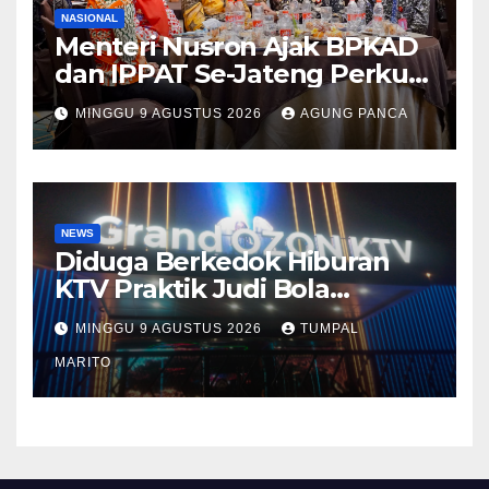
NASIONAL
Menteri Nusron Ajak BPKAD
dan IPPAT Se-Jateng Perkuat
Sinergi Wujudkan
MINGGU 9 AGUSTUS 2026
AGUNG PANCA
Transformasi Layanan
Pertanahan
NEWS
Diduga Berkedok Hiburan
KTV Praktik Judi Bola
Pimpong Beroperasi Terbuka
MINGGU 9 AGUSTUS 2026
TUMPAL
Disungai Panas Kapolda
Tutup mata Tempat Hiburan
MARITO
DiBatam