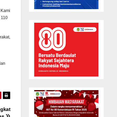
. Kami
 110
rakat,
dan
ngkat
nas