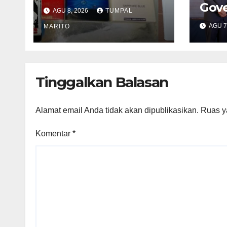
Propinsi Kepri
Gov
AGU 8, 2026
TUMPAL
Semakin Marak
Inst
AGU 7
MARITO
2026
Komu
Kem
ATR
Tinggalkan Balasan
Diak
Alamat email Anda tidak akan dipublikasikan.
Ruas y
Komentar
*