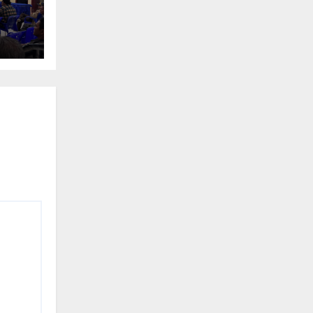
n
an
a