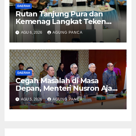
DAERAH
Rutan Tanjung Pura dan
Kemenag Langkat Teken
PKS Pembinaan Kerohanian
AGU 6, 2026
AGUNG PANCA
Warga Binaan
DAERAH
Cegah Masalah di Masa
Depan, Menteri Nusron Ajak
Pemda Percepat Sertipikasi
AGU 5, 2026
AGUNG PANCA
Tanah Rumah Ibadah di NTT