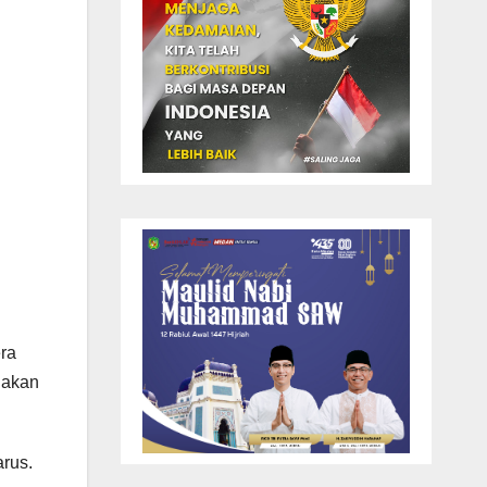
ra
 akan
arus.