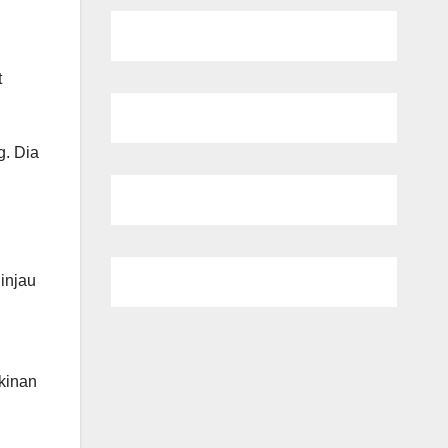
t
g. Dia
injau
kinan