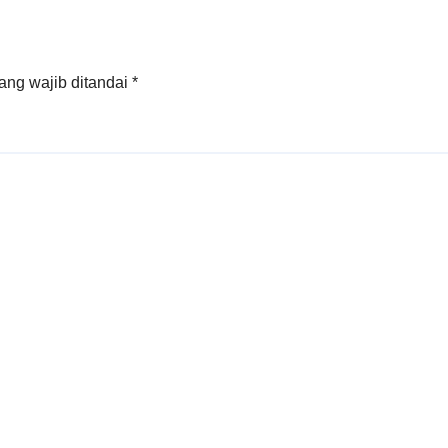
Tanjung Carat
ang wajib ditandai
*