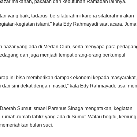
 bazar makanan, pakaian dan kebutuhan Ramadan lainnya.
 yang baik, tadarus, bersilaturahmi karena silaturahmi akan
giatan-kegiatan islami,” kata Edy Rahmayadi saat acara, Juma
n bazar yang ada di Medan Club, serta menyapa para pedagan
edagang dan juga menjadi tempat orang-orang berkumpul
harap ini bisa memberikan dampak ekonomi kepada masyarakat,
dari sini dekat dengan masjid,” kata Edy Rahmayadi, usai men
 Daerah Sumut Ismael Parenus Sinaga mengatakan, kegiatan
an rumah-rumah tahfiz yang ada di Sumut. Walau begitu, kemung
memeriahkan bulan suci.