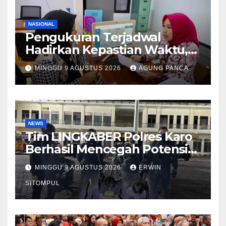
NASIONAL
Pengukuran Terjadwal
Hadirkan Kepastian Waktu,
Masyarakat Tak Perlu Lama
MINGGU 9 AGUSTUS 2026
AGUNG PANCA
Menunggu Layanan
Pertanahan
NEWS
Tim LINGKABER Polres Karo
Berhasil Mencegah Potensi
Tawuran di Berastagi
MINGGU 9 AGUSTUS 2026
ERWIN
SITOMPUL