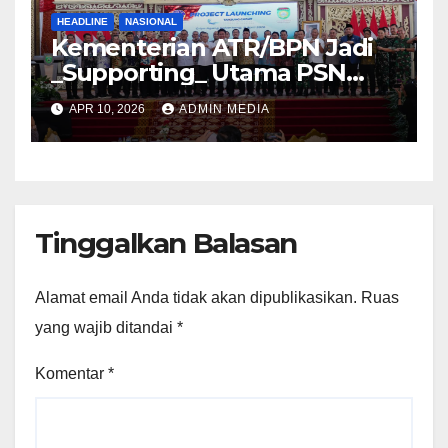
HEADLINE
NASIONAL
Kementerian ATR/BPN Jadi
_Supporting_ Utama PSN
Pelabuhan Palembang Baru
APR 10, 2026
ADMIN MEDIA
Tanjung Carat
Tinggalkan Balasan
Alamat email Anda tidak akan dipublikasikan.
Ruas
yang wajib ditandai
*
Komentar
*