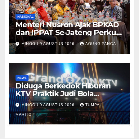
NASIONAL
Menteri Nusron Ajak BPKAD
dan IPPAT Se-Jateng Perkuat
Sinergi Wujudkan
MINGGU 9 AGUSTUS 2026
AGUNG PANCA
Transformasi Layanan
Pertanahan
NEWS
Diduga Berkedok Hiburan
KTV Praktik Judi Bola
Pimpong Beroperasi Terbuka
MINGGU 9 AGUSTUS 2026
TUMPAL
Disungai Panas Kapolda
Tutup mata Tempat Hiburan
MARITO
DiBatam