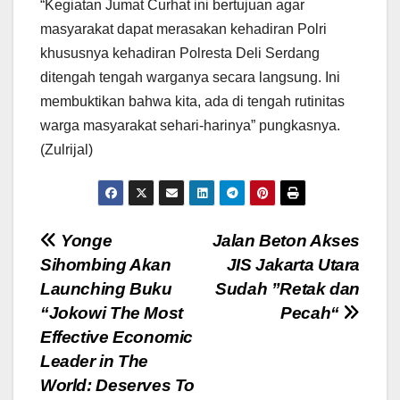
“Kegiatan Jumat Curhat ini bertujuan agar
masyarakat dapat merasakan kehadiran Polri
khususnya kehadiran Polresta Deli Serdang
ditengah tengah warganya secara langsung. Ini
membuktikan bahwa kita, ada di tengah rutinitas
warga masyarakat sehari-harinya” pungkasnya.
(Zulrijal)
Navigasi
Yonge
Jalan Beton Akses
Sihombing Akan
JIS Jakarta Utara
pos
Launching Buku
Sudah ”Retak dan
“Jokowi The Most
Pecah“
Effective Economic
Leader in The
World: Deserves To