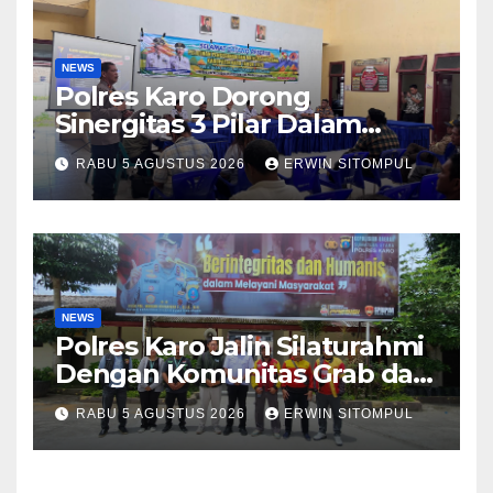
NEWS
Polres Karo Dorong
Sinergitas 3 Pilar Dalam
Pelatihan Pencengahan dan
RABU 5 AGUSTUS 2026
ERWIN SITOMPUL
Mitigasi Bencana Tahun 2026
NEWS
Polres Karo Jalin Silaturahmi
Dengan Komunitas Grab dan
Giseh, Perkuat Sinergi Jaga
RABU 5 AGUSTUS 2026
ERWIN SITOMPUL
Kamtibmas Jelang HUT RI
ke-81