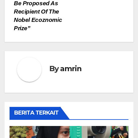
Be Proposed As
Recipient Of The
Nobel Ecoznomic
Prize”
By
amrin
BERITA TERKAIT