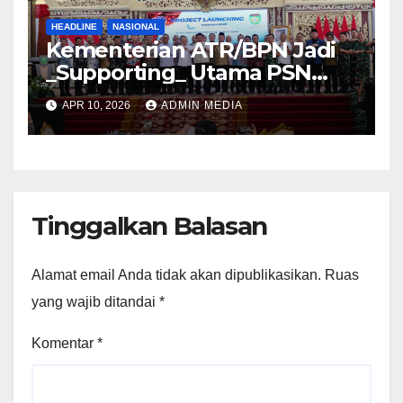
HEADLINE
NASIONAL
Kementerian ATR/BPN Jadi
_Supporting_ Utama PSN
Pelabuhan Palembang Baru
APR 10, 2026
ADMIN MEDIA
Tanjung Carat
Tinggalkan Balasan
Alamat email Anda tidak akan dipublikasikan.
Ruas
yang wajib ditandai
*
Komentar
*