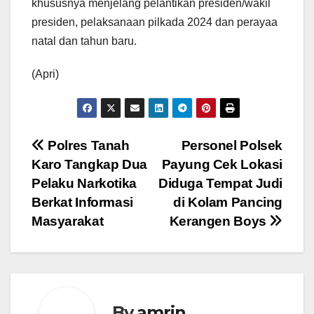
khususnya menjelang pelantikan presiden/wakil
presiden, pelaksanaan pilkada 2024 dan perayaa
natal dan tahun baru.
(Apri)
Navigasi
Polres Tanah
Personel Polsek
Karo Tangkap Dua
Payung Cek Lokasi
pos
Pelaku Narkotika
Diduga Tempat Judi
Berkat Informasi
di Kolam Pancing
Masyarakat
Kerangen Boys
By
amrin