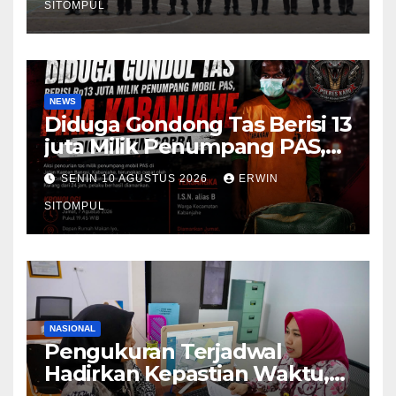
SITOMPUL
NEWS
Diduga Gondong Tas Berisi 13
juta Milik Penumpang PAS,
Pria Kabanjahe Diciduk Tim
SENIN 10 AGUSTUS 2026
ERWIN
Cobra
SITOMPUL
NASIONAL
Pengukuran Terjadwal
Hadirkan Kepastian Waktu,
Masyarakat Tak Perlu Lama