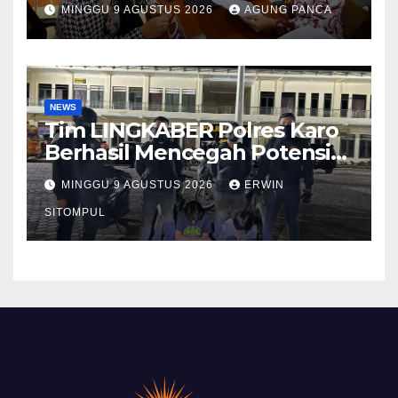
MINGGU 9 AGUSTUS 2026
AGUNG PANCA
Menunggu Layanan
Pertanahan
NEWS
Tim LINGKABER Polres Karo
Berhasil Mencegah Potensi
Tawuran di Berastagi
MINGGU 9 AGUSTUS 2026
ERWIN
SITOMPUL