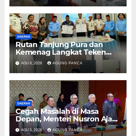
Terjadwal
DAERAH
Rutan Tanjung Pura dan
Kemenag Langkat Teken
PKS Pembinaan Kerohanian
AGU 6, 2026
AGUNG PANCA
Warga Binaan
DAERAH
Cegah Masalah di Masa
Depan, Menteri Nusron Ajak
Pemda Percepat Sertipikasi
AGU 5, 2026
AGUNG PANCA
Tanah Rumah Ibadah di NTT