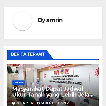
By
amrin
BERITA TERKAIT
DAERAH
Masyarakat Dapat Jadwal
Ukur Tanah yang Lebih Jelas
Berkat Layanan Pengukuran
AGU 6, 2026
ALBERT HUTAPEA