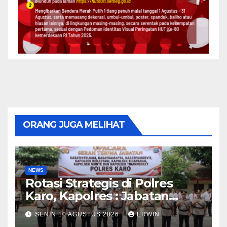
ORANG JUGA MELIHAT
NEWS
Rotasi Strategis di Polres
Karo, Kapolres : Jabatan
Adalah Amanah dan
SENIN 10 AGUSTUS 2026
ERWIN
Pengabdian