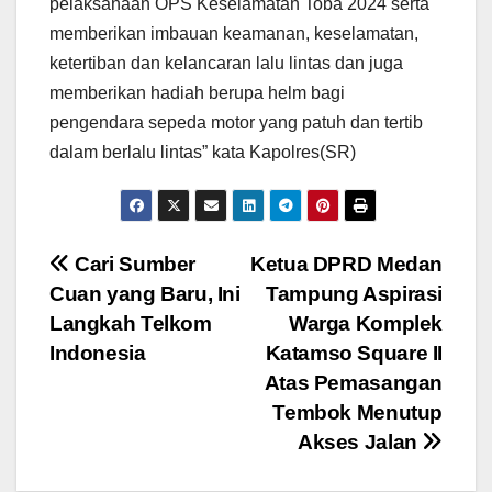
pelaksanaan OPS Keselamatan Toba 2024 serta
memberikan imbauan keamanan, keselamatan,
ketertiban dan kelancaran lalu lintas dan juga
memberikan hadiah berupa helm bagi
pengendara sepeda motor yang patuh dan tertib
dalam berlalu lintas” kata Kapolres(SR)
Navigasi
Cari Sumber
Ketua DPRD Medan
Cuan yang Baru, Ini
Tampung Aspirasi
pos
Langkah Telkom
Warga Komplek
Indonesia
Katamso Square II
Atas Pemasangan
Tembok Menutup
Akses Jalan