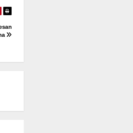
esan
ma