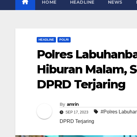
HOME
HEADLINE
NEWS
HEADLINE
POLRI
Polres Labuhanb
Hiburan Malam, 
DPRD Terjaring
By
amrin
#Polres Labuha
SEP 17, 2023
DPRD Terjaring