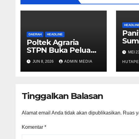
HEADLIN
Pani
DAERAH
HEADLINE
Sum
Poltek Agraria
Inte
STPN Buka Peluang
MEI 2
Fest
Sekolah Kedinasan,
JUN 8, 2026
ADMIN MEDIA
Fina
HUTAPE
Jaring Generasi
Acar
Muda yang
Berminat di Bidang
Agraria/Pertanahan
Tinggalkan Balasan
dan Tata Ruang
Alamat email Anda tidak akan dipublikasikan.
Ruas y
Komentar
*