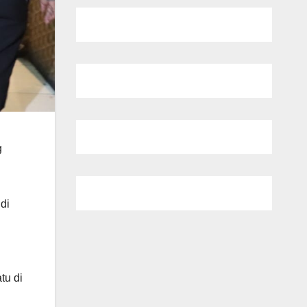
g
di
tu di