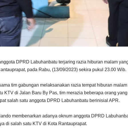
ota DPRD Labuhanbatu terjaring razia hiburan malam yan
Rantauprapat, pada Rabu, (13/09/2023) sekira pukul 23.00 Wib.
sama tim gabungan melaksanakan razia tempat hiburan malam 
atu KTV di Jalan Baru By Pas, tim merazia beberapa orang yang
dapat salah satu anggota DPRD Labuhanbatu berinisial APR.
arlando membenarkan adanya oknum anggota DPRD Labuhanba
a di salah satu KTV di Kota Rantauprapat.