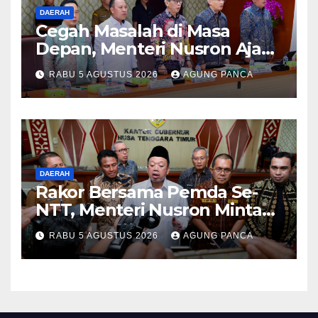
DAERAH
Cegah Masalah di Masa
Depan, Menteri Nusron Ajak
Pemda Percepat Sertipikasi
RABU 5 AGUSTUS 2026
AGUNG PANCA
Tanah Rumah Ibadah di NTT
DAERAH
Rakor Bersama Pemda Se-
NTT, Menteri Nusron Minta
Dukungan Kepala Daerah
RABU 5 AGUSTUS 2026
AGUNG PANCA
Wujudkan Transformasi
Layanan Pertanahan