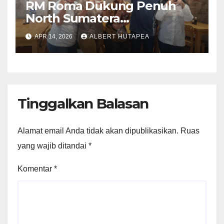
RM Roma Dukung Penuh
North Sumatera
International Pork Festival
APR 14, 2026
ALBERT HUTAPEA
2026
Tinggalkan Balasan
Alamat email Anda tidak akan dipublikasikan.
Ruas
yang wajib ditandai
*
Komentar
*