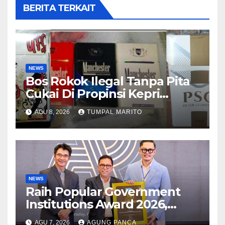
BERITA TERKAIT
NEWS
Bos Rokok Ilegal Tanpa Pita
Cukai Di Propinsi Kepri
Semakin Marak
AGU 8, 2026
TUMPAL MARITO
NEWS
Raih Popular Government
Institutions Award 2026,
Kinerja Komunikasi Publik
AGU 7, 2026
AGUNG PANCA