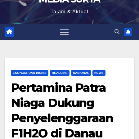
Tajam & Aktual
EKONOMI DAN BISNIS
HEADLINE
NASIONAL
NEWS
Pertamina Patra
Niaga Dukung
Penyelenggaraan
F1H2O di Danau