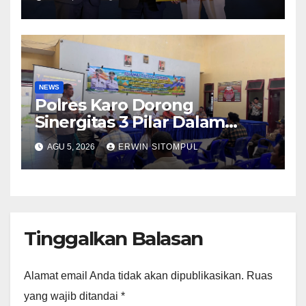
Kementerian ATR/BPN
Kembali Diakui
NEWS
Polres Karo Dorong
Sinergitas 3 Pilar Dalam
Pelatihan Pencengahan dan
AGU 5, 2026
ERWIN SITOMPUL
Mitigasi Bencana Tahun 2026
Tinggalkan Balasan
Alamat email Anda tidak akan dipublikasikan.
Ruas
yang wajib ditandai
*