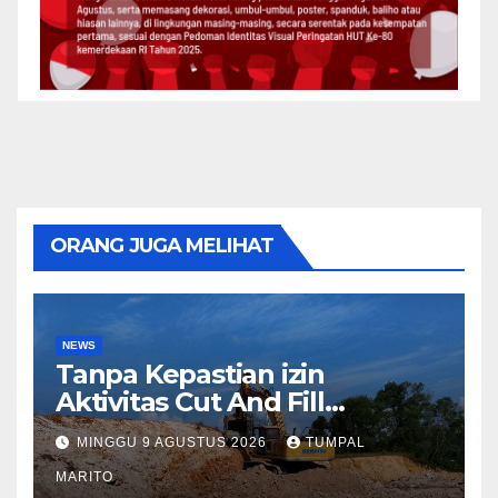
ORANG JUGA MELIHAT
NEWS
Tanpa Kepastian izin
Aktivitas Cut And Fill
Sekupang Ganggu warga
MINGGU 9 AGUSTUS 2026
TUMPAL
dan Pengguna jalan
MARITO