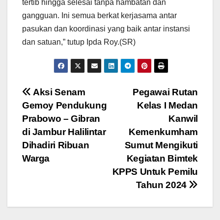
tertib hingga selesai tanpa hambatan dan
gangguan. Ini semua berkat kerjasama antar
pasukan dan koordinasi yang baik antar instansi
dan satuan,” tutup Ipda Roy.(SR)
Navigasi
Aksi Senam
Pegawai Rutan
Gemoy Pendukung
Kelas I Medan
pos
Prabowo – Gibran
Kanwil
di Jambur Halilintar
Kemenkumham
Dihadiri Ribuan
Sumut Mengikuti
Warga
Kegiatan Bimtek
KPPS Untuk Pemilu
Tahun 2024