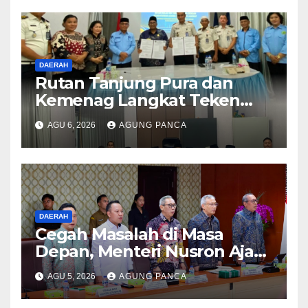
DAERAH
Rutan Tanjung Pura dan
Kemenag Langkat Teken
PKS Pembinaan Kerohanian
AGU 6, 2026
AGUNG PANCA
Warga Binaan
DAERAH
Cegah Masalah di Masa
Depan, Menteri Nusron Ajak
Pemda Percepat Sertipikasi
AGU 5, 2026
AGUNG PANCA
Tanah Rumah Ibadah di NTT