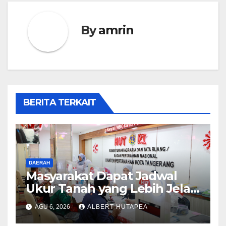
By
amrin
BERITA TERKAIT
DAERAH
Masyarakat Dapat Jadwal
Ukur Tanah yang Lebih Jelas
Berkat Layanan Pengukuran
AGU 6, 2026
ALBERT HUTAPEA
Terjadwal