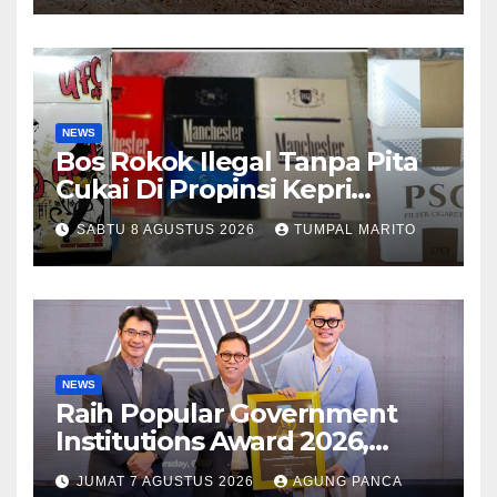
NEWS
Bos Rokok Ilegal Tanpa Pita
Cukai Di Propinsi Kepri
Semakin Marak
SABTU 8 AGUSTUS 2026
TUMPAL MARITO
NEWS
Raih Popular Government
Institutions Award 2026,
Kinerja Komunikasi Publik
JUMAT 7 AGUSTUS 2026
AGUNG PANCA
Kementerian ATR/BPN