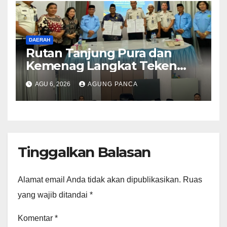
DAERAH
Rutan Tanjung Pura dan
Kemenag Langkat Teken
PKS Pembinaan Kerohanian
AGU 6, 2026
AGUNG PANCA
Warga Binaan
Tinggalkan Balasan
Alamat email Anda tidak akan dipublikasikan.
Ruas
yang wajib ditandai
*
Komentar
*