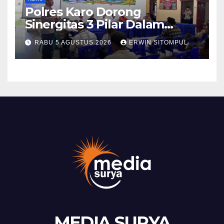
Polres Karo Dorong
Sinergitas 3 Pilar Dalam
Pelatihan Pencengahan dan
RABU 5 AGUSTUS 2026
ERWIN SITOMPUL
Mitigasi Bencana Tahun 2026
MEDIA SURYA