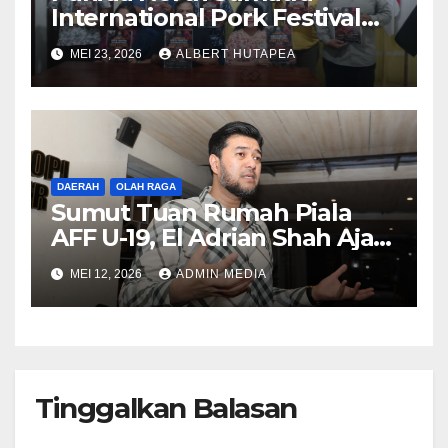
International Pork Festival
Gelar Rapat Final Persiapan
MEI 23, 2026
ALBERT HUTAPEA
Acara Agustus 2026
DAERAH
OLAH RAGA
Sumut Tuan Rumah Piala
AFF U-19, El Adrian Shah Ajak
Masyarakat Jadi Bagian
MEI 12, 2026
ADMIN MEDIA
Sejarah
Tinggalkan Balasan