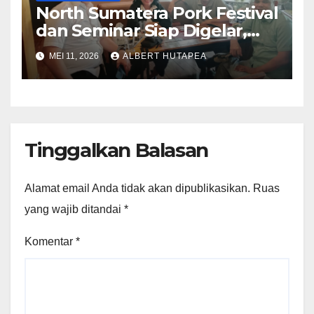
North Sumatera Pork Festival
dan Seminar Siap Digelar,
Panitia Ajak Pelaku Usaha
MEI 11, 2026
ALBERT HUTAPEA
Kuliner dan Peternakan Babi
Berpartisipasi
Tinggalkan Balasan
Alamat email Anda tidak akan dipublikasikan.
Ruas
yang wajib ditandai
*
Komentar
*