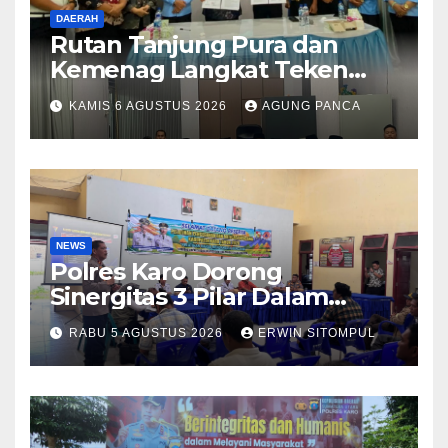
DAERAH
Rutan Tanjung Pura dan
Kemenag Langkat Teken
PKS Pembinaan Kerohanian
KAMIS 6 AGUSTUS 2026
AGUNG PANCA
Warga Binaan
NEWS
Polres Karo Dorong
Sinergitas 3 Pilar Dalam
Pelatihan Pencengahan dan
RABU 5 AGUSTUS 2026
ERWIN SITOMPUL
Mitigasi Bencana Tahun 2026