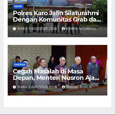
NEWS
Polres Karo Jalin Silaturahmi
Dengan Komunitas Grab dan
Giseh, Perkuat Sinergi Jaga
RABU 5 AGUSTUS 2026
ERWIN SITOMPUL
Kamtibmas Jelang HUT RI
ke-81
DAERAH
Cegah Masalah di Masa
Depan, Menteri Nusron Ajak
Pemda Percepat Sertipikasi
RABU 5 AGUSTUS 2026
AGUNG PANCA
Tanah Rumah Ibadah di NTT