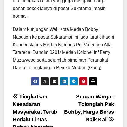
lah.”pungkas Risna yang juga mengaku harga
bahan pokok lainya di pasar Sukaramai masih
normal.
Dalam kunjungan Wali Kota Medan Bobby
Nasution ke pasar Sukaramai ini juga turut dihadiri
Kapolrestabes Medan Kombes Pol Valentino Alfa
Tatareda, Dandim 0201/ Medan Kolonel Inf Ferry
Muzawwad serta sejumlah pimpinan Perangkat
Daerah dilingkungan Pemko Medan. (Gung)
Navigasi
Tingkatkan
Seruan Warga :
Kesadaran
Tolonglah Pak
pos
Masyarakat Tertib
Bobby, Harga Beras
Berlalu Lintas,
Naik Kali