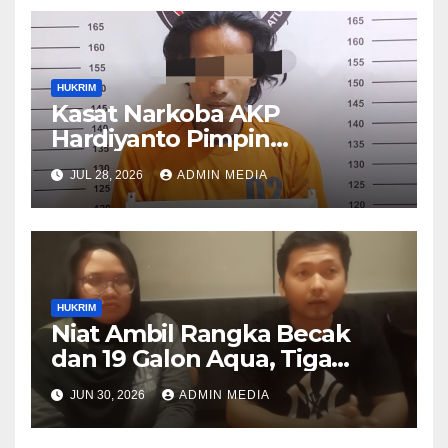
HUKRIM
Kasat Narkoba AKP
Hardiyanto Pimpin
Pemberantasan Narkoba,
JUL 28, 2026
ADMIN MEDIA
Residivis Marbau Kembali
Masuk Bui
HUKRIM
Niat Ambil Rangka Becak
dan 19 Galon Aqua, Tiga
Warga Medan Mengaku
JUN 30, 2026
ADMIN MEDIA
Dianiaya di Kantor PT CIP