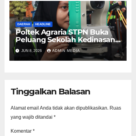
DAERAH
HEADLINE
Poltek Agraria STPN Buka
Peluang Sekolah Kedinasan,
Jaring Generasi Muda yang
JUN 8, 2026
ADMIN MEDIA
Berminat di Bidang
Agraria/Pertanahan dan Tata
Ruang
Tinggalkan Balasan
Alamat email Anda tidak akan dipublikasikan.
Ruas
yang wajib ditandai
*
Komentar
*