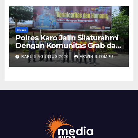
NEWS
Polres Karo Jalin Silaturahmi
Dengan Komunitas Grab dan
Giseh, Perkuat Sinergi Jaga
RABU 5 AGUSTUS 2026
ERWIN SITOMPUL
Kamtibmas Jelang HUT RI
ke-81