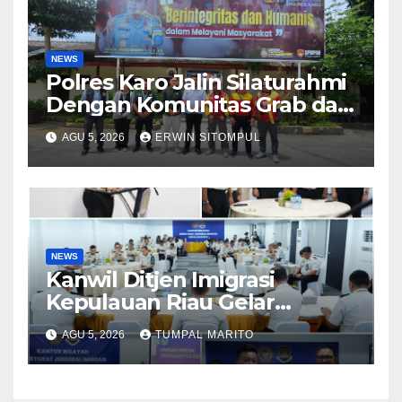
NEWS
Polres Karo Jalin Silaturahmi
Dengan Komunitas Grab dan
Giseh, Perkuat Sinergi Jaga
AGU 5, 2026
ERWIN SITOMPUL
Kamtibmas Jelang HUT RI
ke-81
NEWS
Kanwil Ditjen Imigrasi
Kepulauan Riau Gelar
Evauasi Capai Kinerja
AGU 5, 2026
TUMPAL MARITO
Triwulan II Tahun 2026