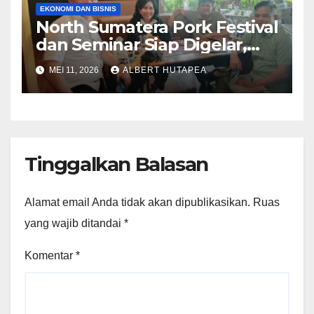
EKONOMI DAN BISNIS
North Sumatera Pork Festival
dan Seminar Siap Digelar,
Panitia Ajak Pelaku Usaha
MEI 11, 2026
ALBERT HUTAPEA
Kuliner dan Peternakan Babi
Berpartisipasi
Tinggalkan Balasan
Alamat email Anda tidak akan dipublikasikan.
Ruas
yang wajib ditandai
*
Komentar
*