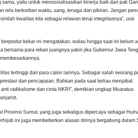
ma, yaitu untuk mensosialisasikan kinerja baik dari pak Ganj
akan rela berkorban waktu, uang, tenaga dan pikiran. Jangan per
inilah kwalitas kita sebagai relawan teruji integritasnya”, urai
a berpostur kekar ini mengatakan, walau hingga saat ini belum 
a bersama para rekan juangnya yakin jika Gubernur Jawa Ten
ni membesarkannya.
litas tertinggi dari para calon lainnya. Sebagai salah seorang p
prestasi dan pencapaian. Bahkan pada saat beliau menjabat
, anti radikalisme dan cinta NKRI”, demikian ungkap Muaratua
njarist.
ist Provinsi Sumut, yang juga sekaligus dipercaya sebagai Hum
rhijab ini juga membeberkan alasan dirinya bergabung dalam S