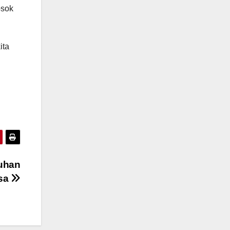
osok
ita
luhan
sa