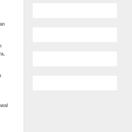
tan
h
ra,
h
awal