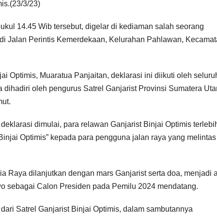
s.(23/3/23)
pukul 14.45 Wib tersebut, digelar di kediaman salah seorang
t di Jalan Perintis Kemerdekaan, Kelurahan Pahlawan, Kecama
i Optimis, Muaratua Panjaitan, deklarasi ini diikuti oleh seluru
 dihadiri oleh pengurus Satrel Ganjarist Provinsi Sumatera Uta
ut.
eklarasi dimulai, para relawan Ganjarist Binjai Optimis terlebi
 Binjai Optimis” kepada para pengguna jalan raya yang melintas
a Raya dilanjutkan dengan mars Ganjarist serta doa, menjadi 
wo sebagai Calon Presiden pada Pemilu 2024 mendatang.
ari Satrel Ganjarist Binjai Optimis, dalam sambutannya