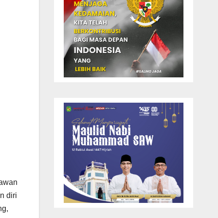
lawan
 diri
ng,