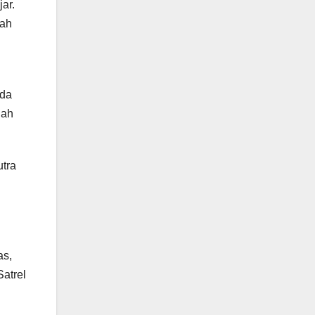
ar.
nah
ada
gah
utra
as,
atrel